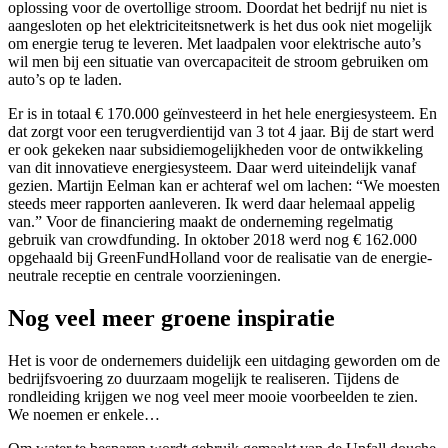
oplossing voor de overtollige stroom. Doordat het bedrijf nu niet is
aangesloten op het elektriciteitsnetwerk is het dus ook niet mogelijk
om energie terug te leveren. Met laadpalen voor elektrische auto’s
wil men bij een situatie van overcapaciteit de stroom gebruiken om
auto’s op te laden.
Er is in totaal € 170.000 geïnvesteerd in het hele energiesysteem. En
dat zorgt voor een terugverdientijd van 3 tot 4 jaar. Bij de start werd
er ook gekeken naar subsidiemogelijkheden voor de ontwikkeling
van dit innovatieve energiesysteem. Daar werd uiteindelijk vanaf
gezien. Martijn Eelman kan er achteraf wel om lachen: “We moesten
steeds meer rapporten aanleveren. Ik werd daar helemaal appelig
van.” Voor de financiering maakt de onderneming regelmatig
gebruik van crowdfunding. In oktober 2018 werd nog € 162.000
opgehaald bij GreenFundHolland voor de realisatie van de energie-
neutrale receptie en centrale voorzieningen.
Nog veel meer groene inspiratie
Het is voor de ondernemers duidelijk een uitdaging geworden om de
bedrijfsvoering zo duurzaam mogelijk te realiseren. Tijdens de
rondleiding krijgen we nog veel meer mooie voorbeelden te zien.
We noemen er enkele…