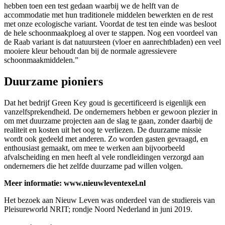
hebben toen een test gedaan waarbij we de helft van de
accommodatie met hun traditionele middelen bewerkten en de rest
met onze ecologische variant. Voordat de test ten einde was besloot
de hele schoonmaakploeg al over te stappen. Nog een voordeel van
de Raab variant is dat natuursteen (vloer en aanrechtbladen) een veel
mooiere kleur behoudt dan bij de normale agressievere
schoonmaakmiddelen.”
Duurzame pioniers
Dat het bedrijf Green Key goud is gecertificeerd is eigenlijk een
vanzelfsprekendheid. De ondernemers hebben er gewoon plezier in
om met duurzame projecten aan de slag te gaan, zonder daarbij de
realiteit en kosten uit het oog te verliezen. De duurzame missie
wordt ook gedeeld met anderen. Zo worden gasten gevraagd, en
enthousiast gemaakt, om mee te werken aan bijvoorbeeld
afvalscheiding en men heeft al vele rondleidingen verzorgd aan
ondernemers die het zelfde duurzame pad willen volgen.
Meer informatie: www.nieuwleventexel.nl
Het bezoek aan Nieuw Leven was onderdeel van de studiereis van
Pleisureworld NRIT; rondje Noord Nederland in juni 2019.