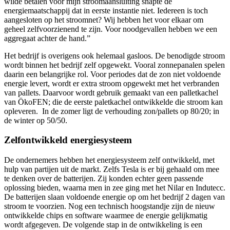
wilde betalen voor mijn stroomaansluiting snapte de
energiemaatschappij dat in eerste instantie niet. Iedereen is toch
aangesloten op het stroomnet? Wij hebben het voor elkaar om
geheel zelfvoorzienend te zijn. Voor noodgevallen hebben we een
aggregaat achter de hand.”
Het bedrijf is overigens ook helemaal gasloos. De benodigde stroom
wordt binnen het bedrijf zelf opgewekt. Vooral zonnepanalen spelen
daarin een belangrijke rol. Voor periodes dat de zon niet voldoende
energie levert, wordt er extra stroom opgewekt met het verbranden
van pallets. Daarvoor wordt gebruik gemaakt van een palletkachel
van ÖkoFEN; die de eerste paletkachel ontwikkelde die stroom kan
opleveren. In de zomer ligt de verhouding zon/pallets op 80/20; in
de winter op 50/50.
Zelfontwikkeld energiesysteem
De ondernemers hebben het energiesysteem zelf ontwikkeld, met
hulp van partijen uit de markt. Zelfs Tesla is er bij gehaald om mee
te denken over de batterijen. Zij konden echter geen passende
oplossing bieden, waarna men in zee ging met het Nilar en Indutecc.
De batterijen slaan voldoende energie op om het bedrijf 2 dagen van
stroom te voorzien. Nog een technisch hoogstandje zijn de nieuw
ontwikkelde chips en software waarmee de energie gelijkmatig
wordt afgegeven. De volgende stap in de ontwikkeling is een