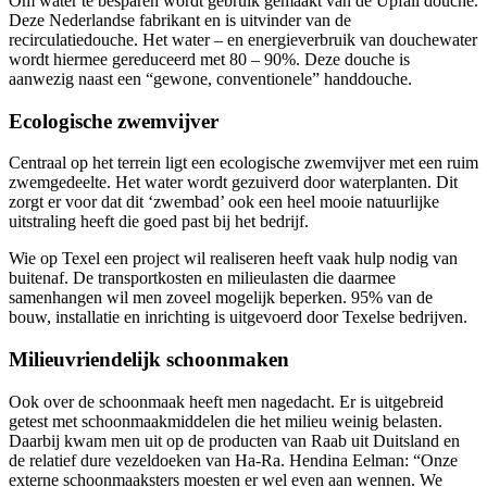
Om water te besparen wordt gebruik gemaakt van de Upfall douche.
Deze Nederlandse fabrikant en is uitvinder van de
recirculatiedouche. Het water – en energieverbruik van douchewater
wordt hiermee gereduceerd met 80 – 90%. Deze douche is
aanwezig naast een “gewone, conventionele” handdouche.
Ecologische zwemvijver
Centraal op het terrein ligt een ecologische zwemvijver met een ruim
zwemgedeelte. Het water wordt gezuiverd door waterplanten. Dit
zorgt er voor dat dit ‘zwembad’ ook een heel mooie natuurlijke
uitstraling heeft die goed past bij het bedrijf.
Wie op Texel een project wil realiseren heeft vaak hulp nodig van
buitenaf. De transportkosten en milieulasten die daarmee
samenhangen wil men zoveel mogelijk beperken. 95% van de
bouw, installatie en inrichting is uitgevoerd door Texelse bedrijven.
Milieuvriendelijk schoonmaken
Ook over de schoonmaak heeft men nagedacht. Er is uitgebreid
getest met schoonmaakmiddelen die het milieu weinig belasten.
Daarbij kwam men uit op de producten van Raab uit Duitsland en
de relatief dure vezeldoeken van Ha-Ra. Hendina Eelman: “Onze
externe schoonmaaksters moesten er wel even aan wennen. We