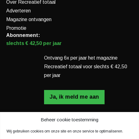
Over Recreatief totaal
Adverteren
Magazine ontvangen
Promotie
Abonnement:
slechts € 42,50 per jaar
Ontvang 6x per jaar het magazine
Recreatief totaal voor slechts € 42,50
per jaar
Ja, ik meld me aan
Beheer cookie toestemming
Disclaimer
Privacy voorwaarden
Wij gebruiken cookies om onze site en onze service te optimaliseren.
Cookiebeleid (EU)