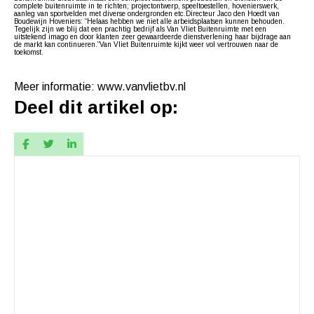
complete buitenruimte in te richten; projectontwerp, speeltoestellen, hovenierswerk,
aanleg van sportvelden met diverse ondergronden etc.Directeur Jaco den Hoedt van
Boudewijn Hoveniers: “Helaas hebben we niet alle arbeidsplaatsen kunnen behouden.
Tegelijk zijn we blij dat een prachtig bedrijf als Van Vliet Buitenruimte met een
uitstekend imago en door klanten zeer gewaardeerde dienstverlening haar bijdrage aan
de markt kan continueren.”Van Vliet Buitenruimte kijkt weer vol vertrouwen naar de
toekomst.
Meer informatie: www.vanvlietbv.nl
Deel dit artikel op: