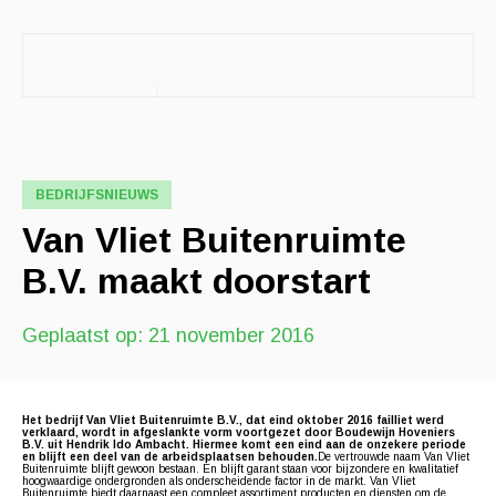
BEDRIJFSNIEUWS
Van Vliet Buitenruimte
B.V. maakt doorstart
Geplaatst op: 21 november 2016
Het bedrijf Van Vliet Buitenruimte B.V., dat eind oktober 2016 failliet werd
verklaard, wordt in afgeslankte vorm voortgezet door Boudewijn Hoveniers
B.V. uit Hendrik Ido Ambacht. Hiermee komt een eind aan de onzekere periode
en blijft een deel van de arbeidsplaatsen behouden.
De vertrouwde naam Van Vliet
Buitenruimte blijft gewoon bestaan. En blijft garant staan voor bijzondere en kwalitatief
hoogwaardige ondergronden als onderscheidende factor in de markt. Van Vliet
Buitenruimte biedt daarnaast een compleet assortiment producten en diensten om de